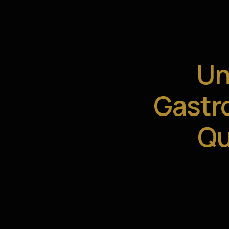
Un
Gastr
Qu