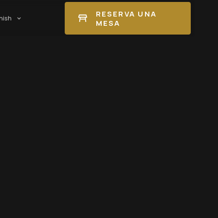
RESERVA UNA
nish
MESA