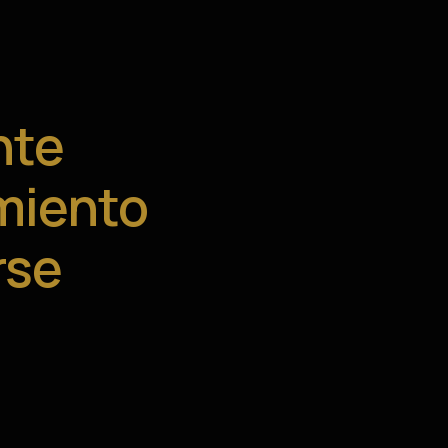
nte
miento
rse