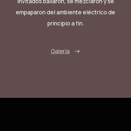
invitados bailaron, se mezclaron y se
empaparon del ambiente eléctrico de
principio a fin.
Galería