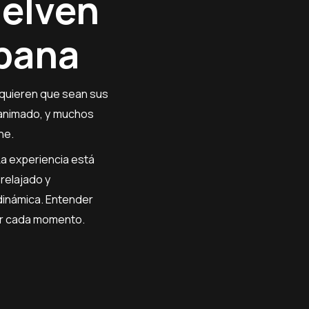
elven
abana
quieren que sean sus
 animado, y muchos
he.
a experiencia está
relajado y
dinámica. Entender
tar cada momento.