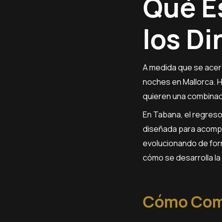
Qué E
los D
A medida que se acer
noches en Mallorca. H
quieren una combinaci
En Tabana, el regres
diseñada para acompa
evolucionando de form
cómo se desarrolla la
Cómo Comi