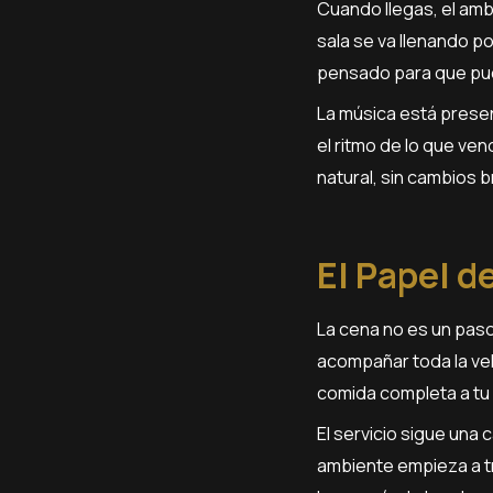
Cuando llegas, el am
sala se va llenando p
pensado para que pued
La música está presen
el ritmo de lo que v
natural, sin cambios 
El Papel d
La cena no es un paso
acompañar toda la vel
comida completa a tu 
El servicio sigue una
ambiente empieza a tr