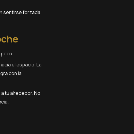
n sentirse forzada.
oche
a poco.
acia el espacio. La
gra con la
a tu alrededor. No
cia.