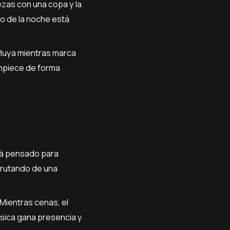
zas con una copa y la
io de la noche está
fluya mientras marca
empiece de forma
stá pensado para
sfrutando de una
 Mientras cenas, el
úsica gana presencia y