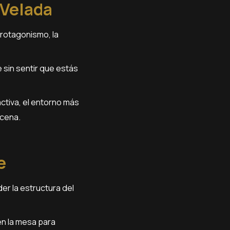
 Velada
protagonismo, la
 sin sentir que estás
activa, el entorno más
 cena.
e
er la estructura del
en la mesa para