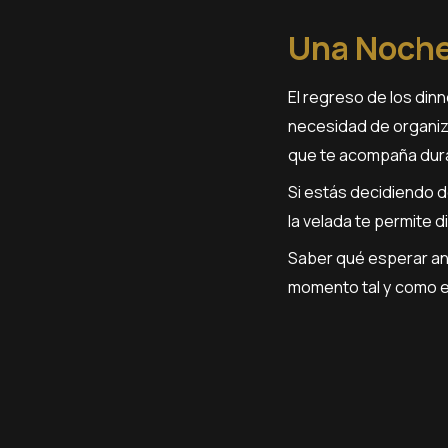
Una Noche
El regreso de los di
necesidad de organiz
que te acompaña dura
Si estás decidiendo d
la velada te permite d
Saber qué esperar ant
momento tal y como 