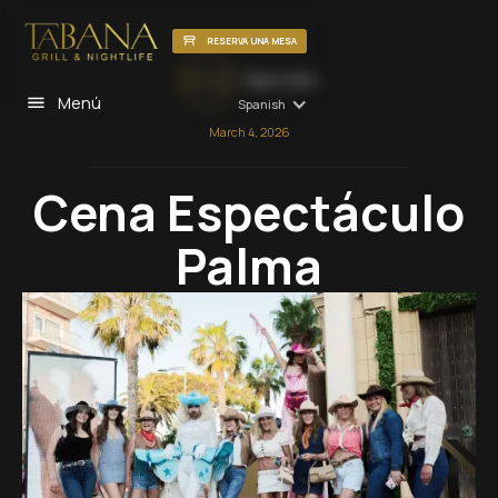
RESERVA UNA MESA
Tabana Team
Menú
Spanish
March 4, 2026
Cena Espectáculo
Palma